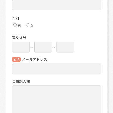
性別
男
女
電話番号
-
-
メールアドレス
必須
自由記入欄